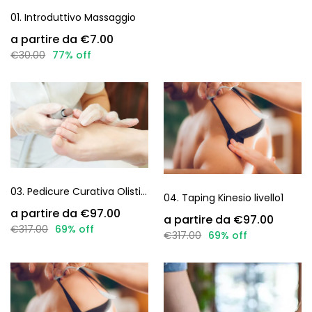
01. Introduttivo Massaggio
€7.00
€30.00
77% off
03. Pedicure Curativa Olistica
04. Taping Kinesio livello1
€97.00
€97.00
€317.00
69% off
€317.00
69% off