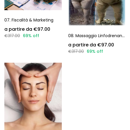
07. Fiscalità & Marketing
€97.00
€317.00
69% off
08. Massaggio Linfodrenante + Vodder + Dry Body Brushing
€97.00
€317.00
69% off