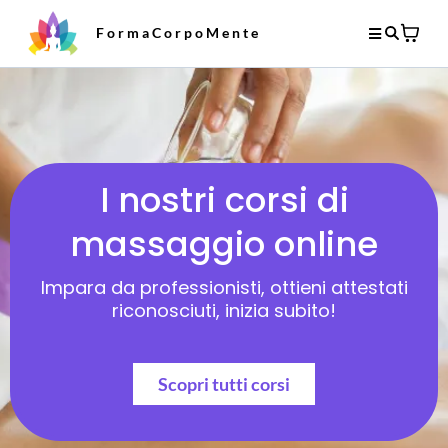
FormaCorpoMente
I nostri corsi di
massaggio online
Impara da professionisti, ottieni attestati
riconosciuti, inizia subito!
Scopri tutti corsi